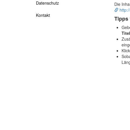
Datenschutz
Die Inh
http:/
Kontakt
Tipps 
Gebe
Tit
Zusä
eing
Klic
Soba
Läng