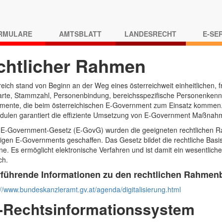
RMULARE
AMTSBLATT
LANDESRECHT
E-SE
chtlicher Rahmen
reich stand von Beginn an der Weg eines österreichweit einheitlichen, 
rte, Stammzahl, Personenbindung, bereichsspezifische Personenkennz
emente, die beim österreichischen E-Government zum Einsatz kommen.
dulen garantiert die effiziente Umsetzung von E-Government Maßnah
 E-Government-Gesetz (E-GovG) wurden die geeigneten rechtlichen 
igen E-Governments geschaffen. Das Gesetz bildet die rechtliche Bas
ne. Es ermöglicht elektronische Verfahren und ist damit ein wesentlic
ch.
rführende Informationen zu den rechtlichen Rahme
//www.bundeskanzleramt.gv.at/agenda/digitalisierung.html
-Rechtsinformationssystem