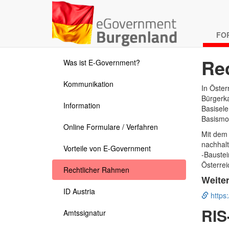
FO
Re
Was ist E-Government?
Kommunikation
In Öster
Bürgerka
Information
Basisel
Basismo
Online Formulare / Verfahren
Mit dem
nachhalt
Vorteile von E-Government
-Baustei
Österrei
Rechtlicher Rahmen
Weite
ID Austria
https:
RIS
Amtssignatur