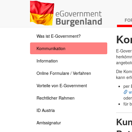
FO
Ko
Was ist E-Government?
Kommunikation
E-Govern
herkömml
Information
angebot
Die Kom
Online Formulare / Verfahren
kann erf
Vorteile von E-Government
per 
ww
Rechtlicher Rahmen
oder
für 
ID Austria
Kun
Amtssignatur