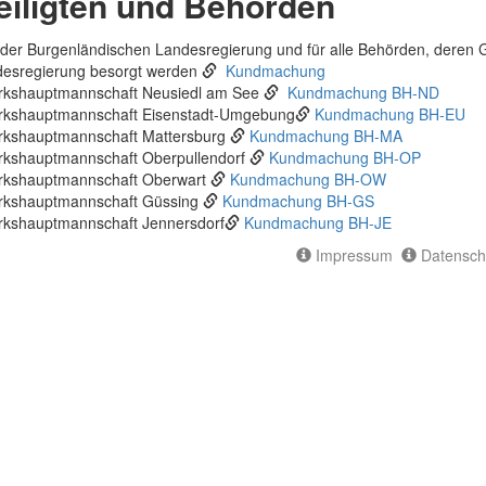
eiligten und Behörden
der Burgenländischen Landesregierung und für alle Behörden, deren
esregierung besorgt werden
Kundmachung
rkshauptmannschaft Neusiedl am See
Kundmachung BH-ND
rkshauptmannschaft Eisenstadt-Umgebung
Kundmachung BH-EU
rkshauptmannschaft Mattersburg
Kundmachung BH-MA
rkshauptmannschaft Oberpullendorf
Kundmachung BH-OP
rkshauptmannschaft Oberwart
Kundmachung BH-OW
rkshauptmannschaft Güssing
Kundmachung BH-GS
rkshauptmannschaft Jennersdorf
Kundmachung BH-JE
Impressum
Datensch